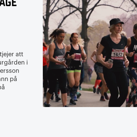
tage
jejer att
urgården i
dersson
vann på
på