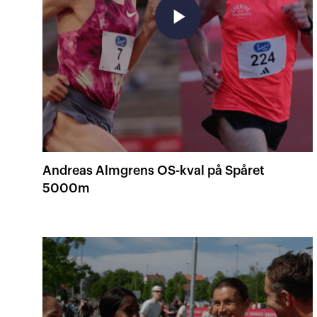
play_arrow
Andreas Almgrens OS-kval på Spåret
5000m