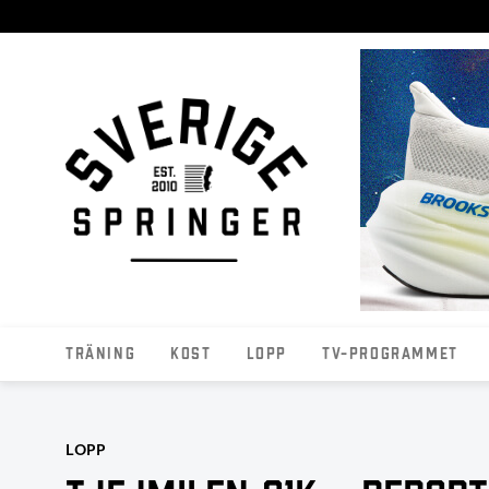
Träning
Kost
Lopp
TV-programmet
LOPP