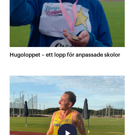
Hugoloppet – ett lopp för anpassade skolor
play_arrow