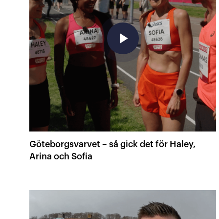
play_arrow
Göteborgsvarvet – så gick det för Haley,
Arina och Sofia