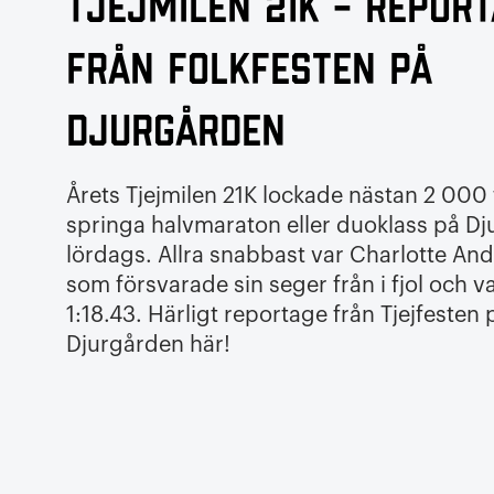
Tjejmilen 21K – repor
från folkfesten på
Djurgården
Årets Tjejmilen 21K lockade nästan 2 000 t
springa halvmaraton eller duoklass på Dj
lördags. Allra snabbast var Charlotte An
som försvarade sin seger från i fjol och 
1:18.43. Härligt reportage från Tjejfesten 
Djurgården här!