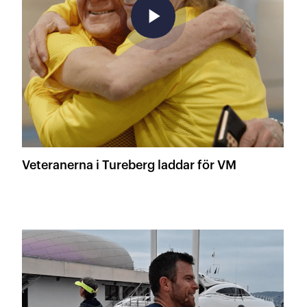
play_arrow
Veteranerna i Tureberg laddar för VM