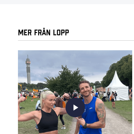
Mer från Lopp
play_arrow