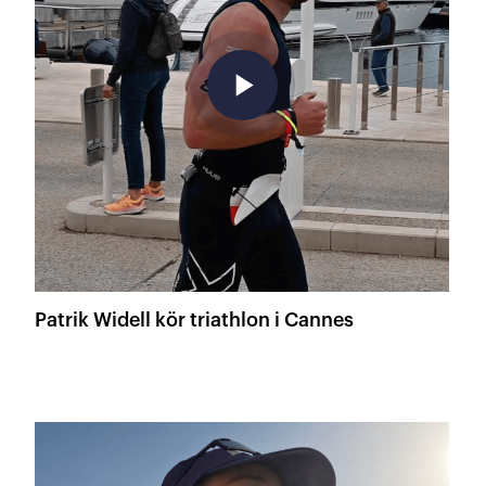
play_arrow
Patrik Widell kör triathlon i Cannes