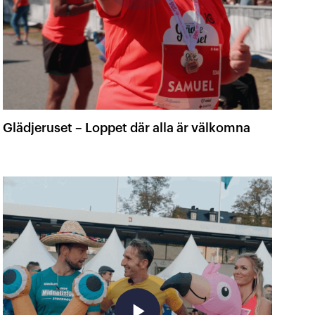
Glädjeruset – Loppet där alla är välkomna
play_arrow