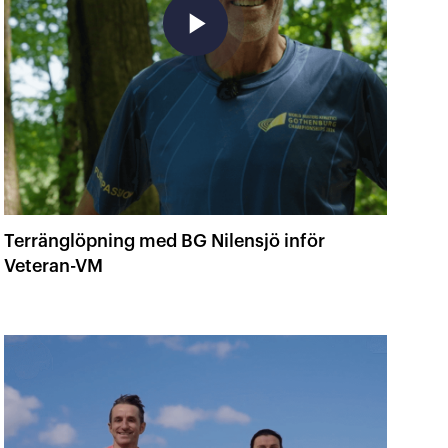
play_arrow
Terränglöpning med BG Nilensjö inför
Veteran-VM