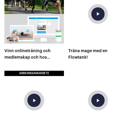
play_arrow
Vinn onlineträning och
Träna mage med en
medlemskap och hos
Flowtank!
Runacademy!
ANNONSSAMARBETE
play_arrow
play_arrow