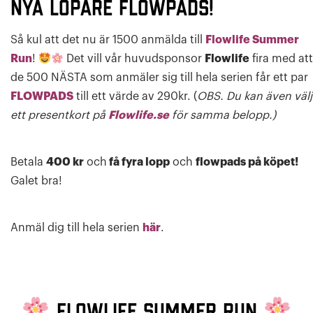
nya löpare FLOWPADS!
Så kul att det nu är 1500 anmälda till
Flowlife Summer
Run
!
Det vill vår huvudsponsor
Flowlife
fira med at
de 500 NÄSTA som anmäler sig till hela serien får ett par
FLOWPADS
till ett värde av 290kr. (
OBS.
Du kan även väl
ett presentkort på
Flowlife.se
för samma belopp.)
Betala
400 kr
och
få fyra lopp
och
flowpads på köpet!
Galet bra!
Anmäl dig till hela serien
här
.
Flowlife Summer Run