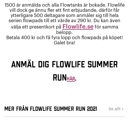
1500 är anmälda och alla Flowtanks är bokade. Flowlife
vill dock ge ännu fler ett fint erbjudande, därför får
ytterligare 500 deltagare som anmäler sig till hela
serien flowpads till ett värde av 290 kr. Du kan även
Flowlife.se
välja ett presentkort på
för samma
belopp.
Betala 400 kr och få fyra lopp och flowpads på köpet!
Galet bra!
Anmäl dig
Flowlife Summer
Run
.
HÄR
Mer från Flowlife Summer Run 2021
Se allt
keyboard_arrow_right