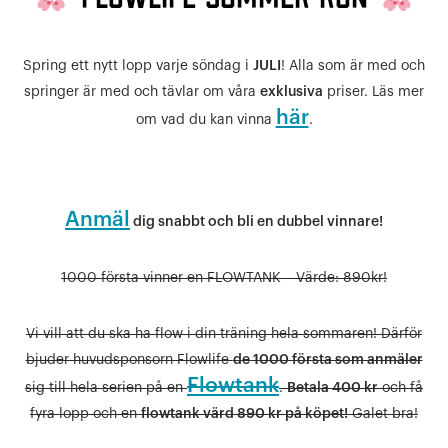
Spring ett nytt lopp varje söndag i
JULI
! Alla som är med och
springer är med och tävlar om våra
exklusiva
priser. Läs mer
här
om vad du kan vinna
.
Anmäl
dig snabbt och bli en dubbel vinnare!
1000 första vinner en FLOWTANK – Värde: 890kr!
Vi vill att du ska ha flow i din träning hela sommaren! Därför
bjuder huvudsponsorn Flowlife
de 1000 första som anmäler
Flowtank
sig till hela serien på en
.
Betala 400 kr
och få
fyra lopp och en
flowtank värd 890 kr på köpet!
Galet bra!