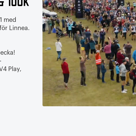
& 100K
21 med
för Linnea.
ecka!
-
V4 Play,