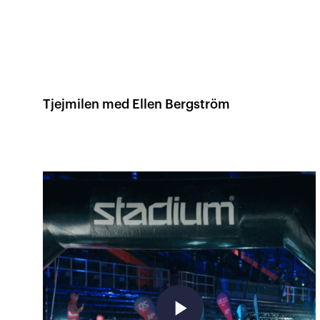
Tjejmilen med Ellen Bergström
play_arrow