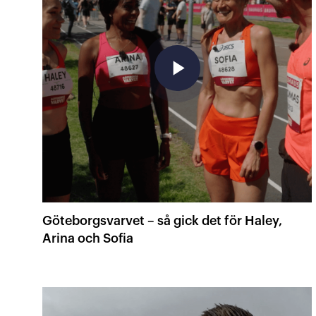
play_arrow
Göteborgsvarvet – så gick det för Haley,
Arina och Sofia