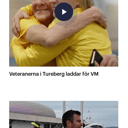
play_arrow
Veteranerna i Tureberg laddar för VM