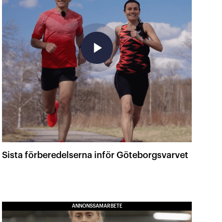
play_arrow
Sista förberedelserna inför Göteborgsvarvet
ANNONSSAMARBETE