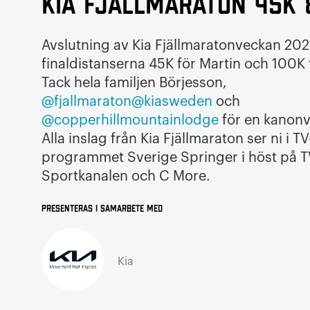
Kia Fjällmaraton 45K 
Avslutning av Kia Fjällmaratonveckan 20
finaldistanserna 45K för Martin och 100K 
Tack hela familjen Börjesson,
@fjallmaraton
@kiasweden
och
@copperhillmountainlodge
för en kanonv
Alla inslag från Kia Fjällmaraton ser ni i TV
programmet Sverige Springer i höst på T
Sportkanalen och C More.
Presenteras i samarbete med
Kia