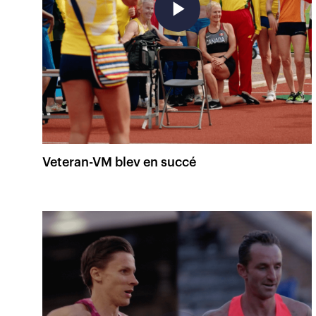
play_arrow
Veteran-VM blev en succé