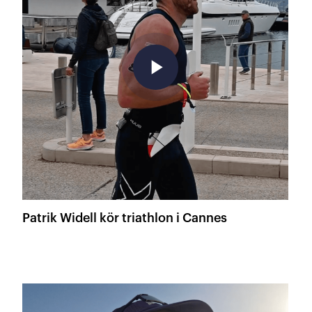
play_arrow
Patrik Widell kör triathlon i Cannes