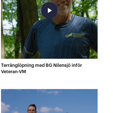
play_arrow
Terränglöpning med BG Nilensjö inför
Veteran-VM