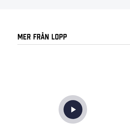
Mer från Lopp
play_arrow