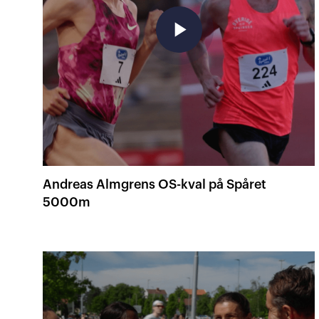
play_arrow
Andreas Almgrens OS-kval på Spåret
5000m