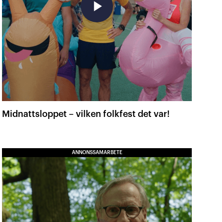
play_arrow
Midnattsloppet – vilken folkfest det var!
ANNONSSAMARBETE