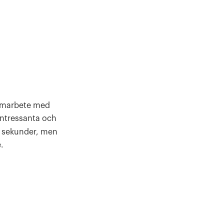
samarbete med
intressanta och
 sekunder, men
.