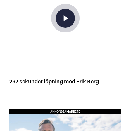
play_arrow
237 sekunder löpning med Erik Berg
ANNONSSAMARBETE