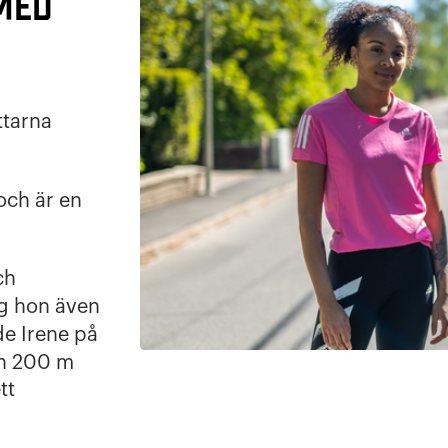
med
ttarna
och är en
ch
og hon även
e Irene på
ch 200 m
tt