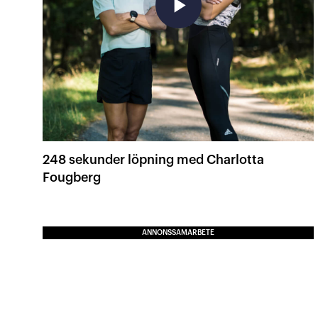
play_arrow
248 sekunder löpning med Charlotta
Fougberg
ANNONSSAMARBETE