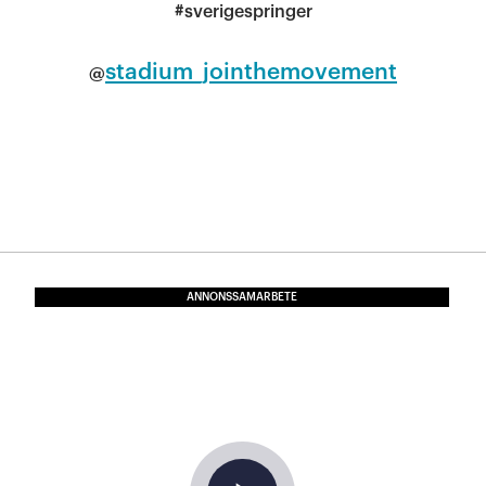
#sverigespringer
stadium_jointhemovement
@
ANNONSSAMARBETE