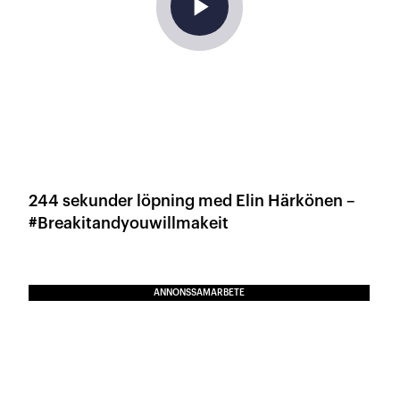
play_arrow
244 sekunder löpning med Elin Härkönen –
#Breakitandyouwillmakeit
ANNONSSAMARBETE