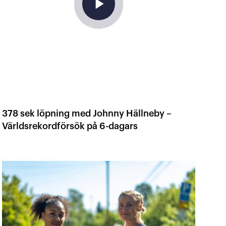
play_arrow
378 sek löpning med Johnny Hällneby –
Världsrekordförsök på 6-dagars