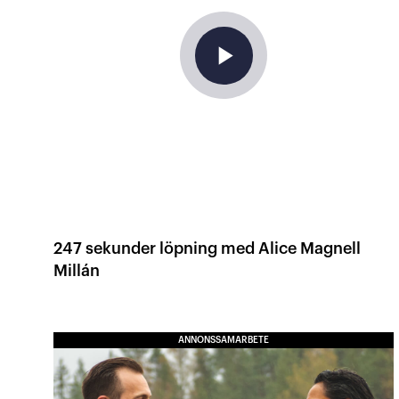
play_arrow
247 sekunder löpning med Alice Magnell
Millán
ANNONSSAMARBETE