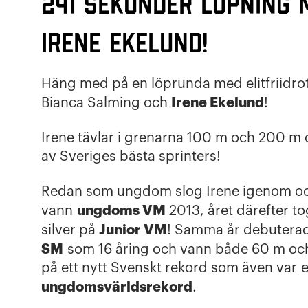
241 sekunder löpning 
Irene Ekelund!
Häng med på en löprunda med elitfriidro
Irene Ekelund
Bianca Salming och
!
Irene tävlar i grenarna 100 m och 200 m 
av Sveriges bästa sprinters!
Redan som ungdom slog Irene igenom o
ungdoms VM
vann
2013, året därefter t
Junior VM
silver på
! Samma år debuterad
SM
som 16 åring och vann både 60 m o
på ett nytt Svenskt rekord som även var e
ungdomsvärldsrekord
.